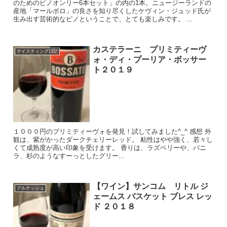
のためのピノオンリー6本セット」の内の1本。ニュージーランドの
産地「マールボロ」の良さを知り尽くしたケヴィン・ジュッド氏が
生み出す芸術的なピノということで、とても楽しみです。 ...
カステラーニ プリミティーヴ
テイスティング日記
ォ・ディ・プーリア・ボッサー
ト２０１９
１０００円のプリミティーヴォを発見！試してみました^_^ 感想 外
観は、紫がかったダークチェリーレッド。 粘性はやや強く、若々し
くて成熟度が高い印象を受けます。 香りは、ラズベリーや、バニ
ラ、杉のようなすーっとしたグリー...
【ワイン】サンコム リトル ジ
グルナッシュ
ェームス バスケット ブレス レッ
ド ２０１８