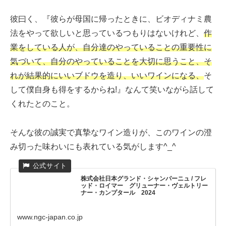
彼曰く、『彼らが母国に帰ったときに、ビオディナミ農
法をやって欲しいと思っているつもりはないけれど、
作
業をしている人が、自分達のやっていることの重要性に
気づいて、自分のやっていることを大切に思うこと、そ
れが結果的にいいブドウを造り、いいワインになる、
そ
して僕自身も得をするからね!』なんて笑いながら話して
くれたとのこと。
そんな彼の誠実で真摯なワイン造りが、このワインの澄
み切った味わいにも表れている気がします^_^
株式会社日本グランド・シャンパーニュ / フレ
ッド・ロイマー グリューナー・ヴェルトリー
ナー・カンプタール 2024
www.ngc-japan.co.jp