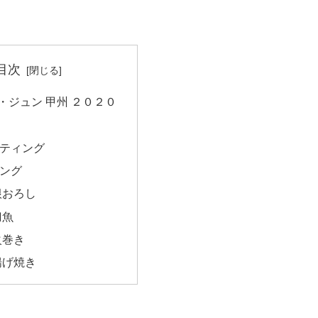
目次
・ジュン 甲州 ２０２０
ティング
ング
根おろし
刀魚
火巻き
揚げ焼き