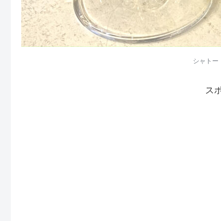
シャトー
ス