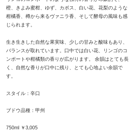
橙、きよみ蜜柑、ゆず、カボス、白い花、花梨のような
柑橘香、樽から来るヴァニラ香、そして酵母の風味も感
じられます。
生き生きした自然な果実味、少しの甘みと酸味もあり、
バランスが取れています。口中では白い花、リンゴのコ
ンポートや柑橘類の香りが広がります。 余韻はとても長
く、自然な香りが口中に残り、とても心地よい余韻で
す。
スタイル：辛口
ブドウ品種：甲州
750ml
￥
3
,
005